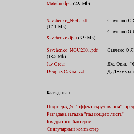
Meledin.djvu
(2.9 Mb)
Savchenko_NGU.pdf
Савченко О.Я
(17.1 Mb)
Савченко О.Я.
Savchenko.djvu
(3.9 Mb)
Savchenko_NGU2001.pdf
Савчено О.Я. 
(18.5 Mb)
Jay Orear
Дж. Орир. "
Douglas C. Giancoli
Д. Джанколи
Калейдоскоп
Подтверждён "эффект скручивания", пред
Разгадана загадка "падающего листа"
Квадратные бактерии
Сингулярный компьютер