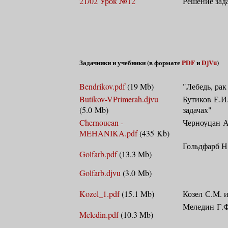
21/02 Урок №12
Решение зад
Задачники и учебники (в формате
PDF
и
DjVu
)
Bendrikov.pdf
(19 Mb)
"Лебедь, рак
Butikov-VPrimerah.djvu
Бутиков Е.И
(5.0 Mb)
задачах"
Chernoucan -
Черноуцан А
MEHANIKA.pdf
(435 Kb)
Гольдфарб Н
Golfarb.pdf
(13.3 Mb)
Golfarb.djvu
(3.0 Mb)
Kozel_1.pdf
(15.1 Mb)
Козел С.М. и
Меледин Г.Ф
Meledin.pdf
(10.3 Mb)